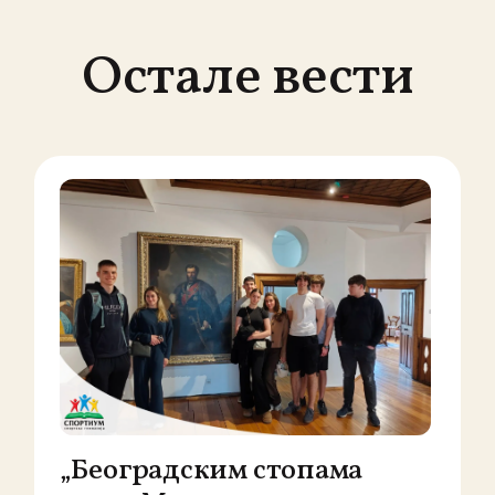
Остале вести
„Београдским стопама