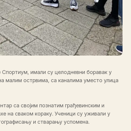
е Спортиум, имали су целодневни боравак у
е на малим острвима, са каналима уместо улица
нтар са својим познатим грађевинским и
е на сваком кораку. Ученици су уживали у
тографисању и стварању успомена.