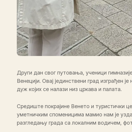
Други дан свог путовања, ученици гимназиј
Венецији. Овај јединствени град изграђен ј
дуж којих се налази низ цркава и палата.
Средиште покрајине Венето и туристички це
уметничким споменицима мамио нам је уздах
разгледању града са локалним водичем, фо