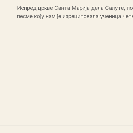
Испред цркве Санта Марија дела Салуте, п
песме коју нам је изрецитовала ученица чет