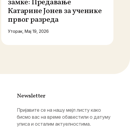
замке: Предавање
Катарине Јонев за ученике
првог разреда
Уторак, Мај 19, 2026
Newsletter
Пријавите се на нашу мејл листу како
бисмо вас на време обавестили о датуму
уписа и осталим актуелностима.