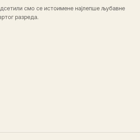
одсетили смо се истоимене најлепше љубавне
вртог разреда.