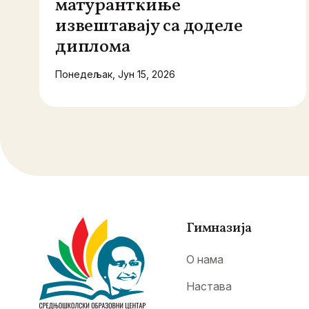
матуранткиње
извештавају са доделе
диплома
Понедељак, Јун 15, 2026
Гимназија
О нама
Настава