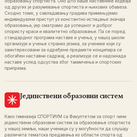
образовању спортиста. Оно што наше наставнике издваја
од других је разумевање спортиста и њихових обавеза.
Сходно томе, у савладавању градива примењујемо
индивидуални приступ уз константно истицање значаја
образовања, јер сматрамо да успешног и доброг
спористу краси и квалитетно образовање. Па се поред
стандардног програма наставе и учења, у нашој школи
организује и учење страних језика, за ученике који су
заинтересовани за одређене предмете конципира се
обогаћен наставни садржај, а реализује се и надокнада
наставе услед одсуства због такмичења и спортских
припрема.
Јединствени образовни систем
Како гимназија СПОРТИУМ са Факултетом за спорт чини
јединствени образовни систем за образовање спортиста
у нашој земљи, наши ученици су у могућности да слушају
различита тематска предавања из области спорта од