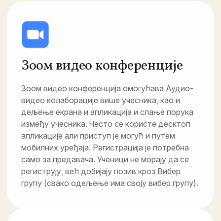
Зоом видео конференције
Зоом видео конференција омогућава Аудио-
видео колаборације више учесника, као и
дељење екрана и апликација и слање порука
између учесника. Често се користе десктоп
апликације али приступ је могућ и путем
мобилних уређаја. Регистрација је потребна
само за предавача. Ученици не морају да се
региструју, већ добијају позив кроз Вибер
групу (свако одељење има своју вибер групу).