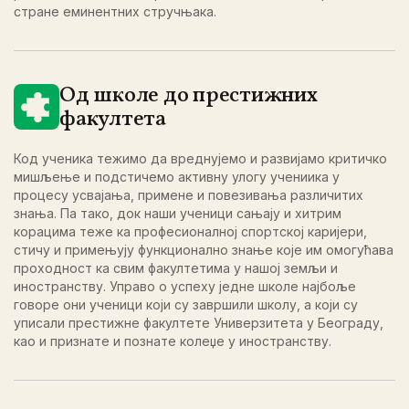
стране еминентних стручњака.
Од школе до престижних
факултета
Код ученика тежимо да вреднујемо и развијамо критичко
мишљење и подстичемо активну улогу учениика у
процесу усвајања, примене и повезивања различитих
знања. Па тако, док наши ученици сањају и хитрим
корацима теже ка професионалној спортској каријери,
стичу и примењују функционално знање које им омогућава
проходност ка свим факултетима у нашој земљи и
иностранству. Управо о успеху једне школе најбоље
говоре они ученици који су завршили школу, а који су
уписали престижне факултете Универзитета у Београду,
као и признате и познате колеџе у иностранству.