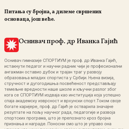
Питања су бројна, а дилеме свршених
основаца, још веће.
Оснивач проф. др Иванка Гајић
Оснивач гимназије СПОРТИУМ је проф. др Иванка Гајић,
истакнути педагог и научни радник чији је професионални
ангажман оставио дубок и трајан траг у развоју
образовања младих спортиста у Србији. Њена визија,
стручност и дугогодишња посвећеност представљају
темељне вредности наше школе и кључни разлог због
кога се СПОРТИУМ издваја као институција која успешно
спаја академску изврсност и врхунски спорт.Током своје
богате каријере, проф. др Гајић је остварила значајне
резултате на пољу научног рада, педагогије и развоја
спортских програма, што је препознато кроз бројна
признања и награде. Поносни смо што је управо она