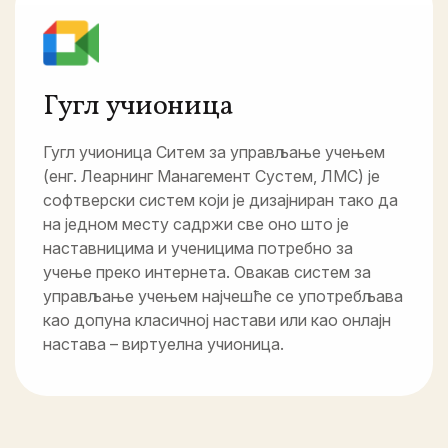
Гугл учионица
Гугл учионица Ситем за управљање учењем
(енг. Леарнинг Манагемент Сyстем, ЛМС) је
софтверски систем који је дизајниран тако да
на једном месту садржи све оно што је
наставницима и ученицима потребно за
учење преко интернета. Овакав систем за
управљање учењем најчешће се употребљава
као допуна класичној настави или као онлајн
настава – виртуелна учионица.