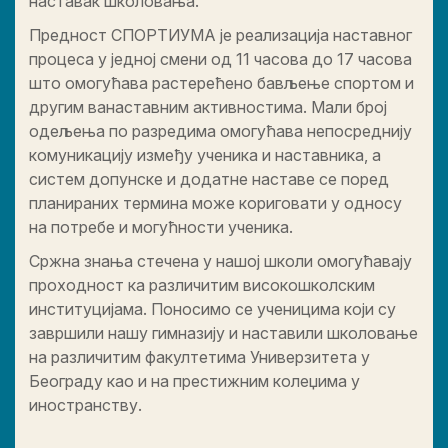
наставак школовања.
Предност СПОРТИУМА је реализација наставног
процеса у једној смени од 11 часова до 17 часова
што омогућава растерећено бављење спортом и
другим ванаставним активностима. Мали број
одељења по разредима омогућава непосреднију
комуникацију између ученика и наставника, а
систем допунске и додатне наставе се поред
планираних термина може кориговати у односу
на потребе и могућности ученика.
Сржна знања стечена у нашој школи омогућавају
проходност ка различитим високошколским
институцијама. Поносимо се ученицима који су
завршили нашу гимназију и наставили школовање
на различитим факултетима Универзитета у
Београду као и на престижним колеџима у
иностранству.