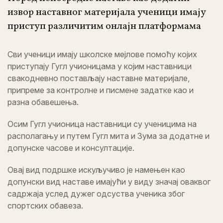
извор наставног материјала ученици имају
приступ различитим онлајн платформама
Сви ученици имају школске мејлове помоћу којих
приступају Гугл учионицама у којим наставници
свакодневно постављају наставне материјале,
припреме за контролне и писмене задатке као и
разна обавешења.
Осим Гугл учионица наставници су ученицима на
располагању и путем Гугл мита и Зума за додатне и
допунске часове и консултације.
Овај вид подршке искуључиво је намењен као
допунски вид наставе имајући у виду значај оваквог
садржаја услед дужег одсуства ученика због
спортских обавеза.