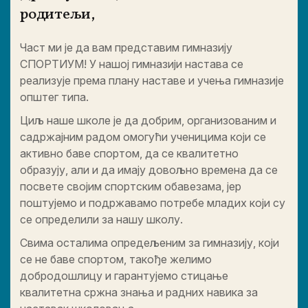
родитељи,
Част ми је да вам представим гимназију
СПОРТИУМ! У нашој гимназији настава се
реализује према плану наставе и учења гимназије
општег типа.
Циљ наше школе је да добрим, организованим и
садржајним радом омогући ученицима који се
активно баве спортом, да се квалитетно
образују, али и да имају довољно времена да се
посвете својим спортским обавезама, јер
поштујемо и подржавамо потребе младих који су
се определили за нашу школу.
Свима осталима опредељеним за гимназију, који
се не баве спортом, такође желимо
добродошлицу и гарантујемо стицање
квалитетна сржна знања и радних навика за