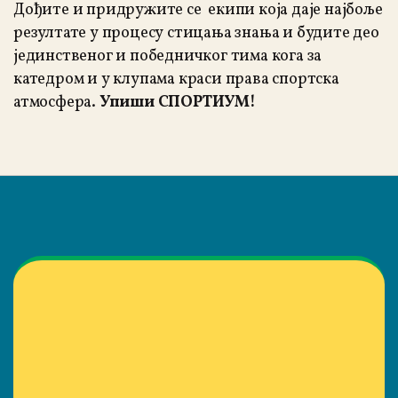
Дођите и придружите се екипи која даје најбоље
резултате у процесу стицања знања и будите део
јединственог и победничког тима кога за
катедром и у клупама краси права спортска
атмосфера.
Упиши СПОРТИУМ!