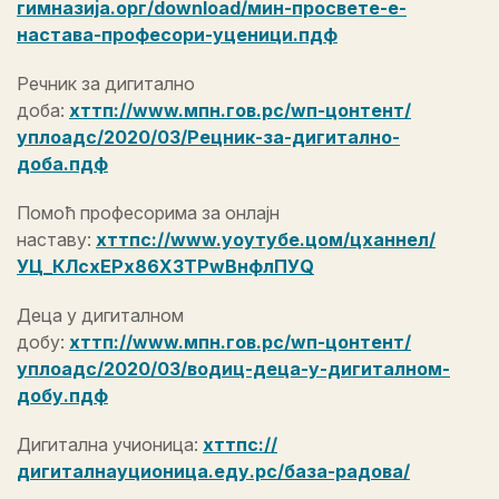
гимназија.орг/download/мин-просвете-е-
настава-професори-уценици.пдф
Речник за дигитално
доба:
хттп://www.мпн.гов.рс/wп-цонтент/
уплоадс/2020/03/Рецник-за-дигитално-
доба.пдф
Помоћ професорима за онлајн
наставу:
хттпс://www.yоутубе.цом/цханнел/
УЦ_КЛсхЕРх86ХЗТРwВнфлПУQ
Деца у дигиталном
добу:
хттп://www.мпн.гов.рс/wп-цонтент/
уплоадс/2020/03/водиц-деца-у-дигиталном-
добу.пдф
Дигитална учионица:
хттпс://
дигиталнауционица.еду.рс/база-радова/