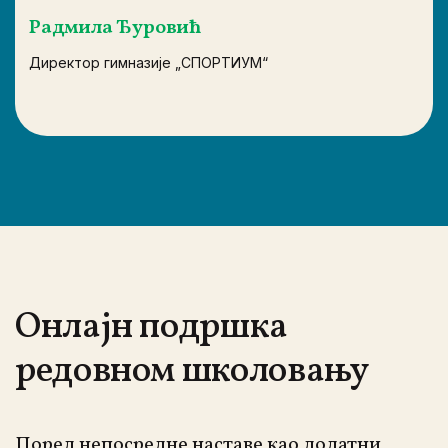
Радмила Ђуровић
Директор гимназије „СПОРТИУМ“
Онлајн подршка
редовном школовању
Поред непосредне наставе као додатни