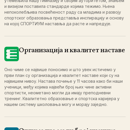
утемељила нашу гимназију и својим ауторитетом, знањем
и визијом поставила стандарде којима тежимо. Њена
непоколебљива посвећеност раду са младима и развоју
спортског образовања представља инспирацију и основу
на којој СПОРТИУМ наставља да расте и напредује.
Организација и квалитет наставе
Оно чиме се највише поносимо и што увек истичемо у
први план су организација и квалитет наставе који су на
највишем нивоу. Настава почиње у 11 часова како би наши
ученици, међу којима највећи број њих чине активни
спортисти, неометано могли да имају преподневни
тренинг. Квалитетно образовање и спортска каријера у
нашем систему школовања могу и морају заједно.