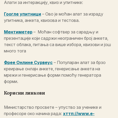
Алати за интеракцију, квиз и упитнике:
Гоогле упитници
– Ово је моћан алат за израду
упитника, анкета, квизова и тестова.
Ментиметер
– Моћан софтвер за сарадњу и
презентације који садржи неограничен број анкета,
текст облака, питања са више избора, квизови и још
много тога
Фрее Онлине Сурвеyс
– Популаран алат за брзо
креирање онлајн анкете, генерисање анкета на
мрежи и генерисање форми помоћу генератора
форми.
Корисни линкови
Министарство просвете – упуство за ученике и
професоре око начина рада:
хттп://www.е-