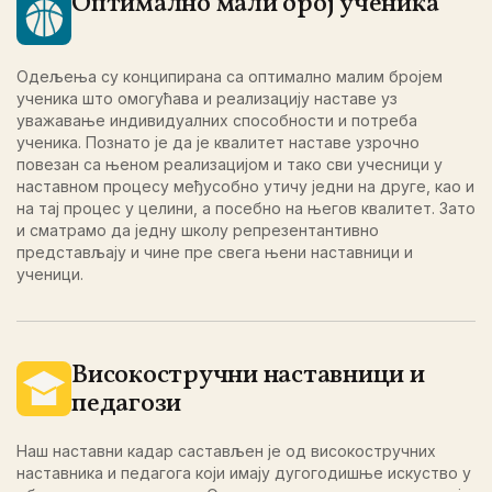
Оптимално мали број ученика
Одељења су конципирана са оптимално малим бројем
ученика што омогућава и реализацију наставе уз
уважавање индивидуалних способности и потреба
ученика. Познато је да је квалитет наставе узрочно
повезан са њеном реализацијом и тако сви учесници у
наставном процесу међусобно утичу једни на друге, као и
на тај процес у целини, а посебно на његов квалитет. Зато
и сматрамо да једну школу репрезентантивно
представљају и чине пре свега њени наставници и
ученици.
Високостручни наставници и
педагози
Наш наставни кадар састављен је од високостручних
наставника и педагога који имају дугогодишње искуство у