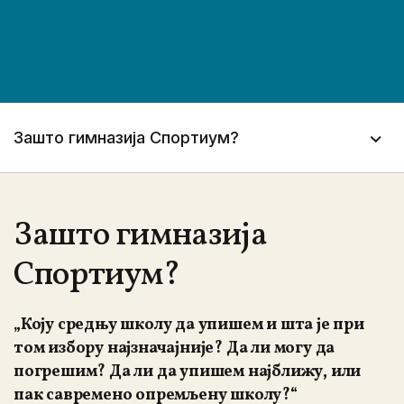
Зашто гимназија Спортиум?
Зашто гимназија
Спортиум?
„Коју средњу школу да упишем и шта је при
том избору најзначајније? Да ли могу да
погрешим? Да ли да упишем најближу, или
пак савремено опремљену школу?“