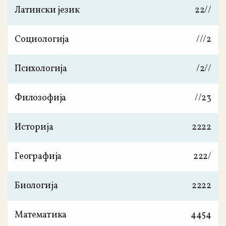
Латински језик
2
2
/
/
Социологија
/
/
/
2
Психологија
/
2
/
/
Филозофија
/
/
2
3
Историја
2
2
2
2
Географија
2
2
2
/
Биологија
2
2
2
2
Математика
4
4
5
4