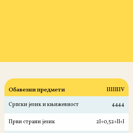
Обавезни предмети
I
II
III
IV
Српски језик и књижевност
4
4
4
4
Први страни језик
2
I+0,5
2+I
I+I