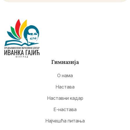
Гимназија
О нама
Настава
Наставни кадар
Е-настава
Најчешћа питања