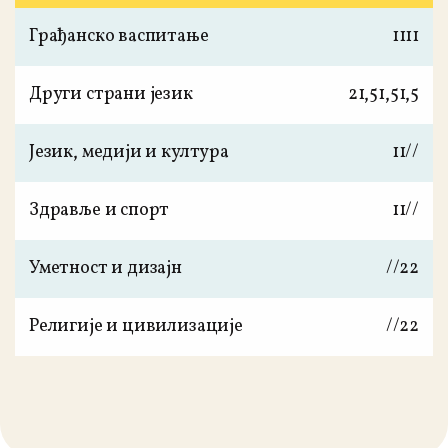
Грађанско васпитање
1
1
1
1
Други страни језик
2
1,5
1,5
1,5
Језик, медији и култура
1
1
/
/
Здравље и спорт
1
1
/
/
Уметност и дизајн
/
/
2
2
Религије и цивилизације
/
/
2
2