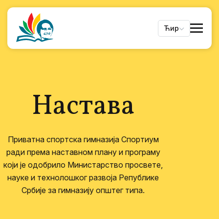
Ћир
Настава
Приватна спортска гимназија Спортиум
ради према наставном плану и програму
који је одобрило Министарство просвете,
науке и технолошког развоја Републике
Србије за гимназију општег типа.