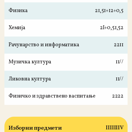
Физика
2
1,5
1+1
2+0,5
Хемија
2
I+0,5
1,5
2
Рачунарство и информатика
2
2
1
1
Музичка култура
1
1
/
/
Ликовна култура
1
1
/
/
Физичко и здравствено васпитање
2
2
2
2
Изборни предмети
I
II
III
IV