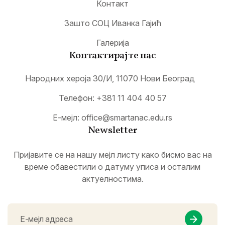
Контакт
Зашто СОЦ Иванка Гајић
Галерија
Контактирајте нас
Народних хероја 30/И, 11070 Нови Београд
Телефон:
+381 11 404 40 57
Е-мејл:
office@smartanac.edu.rs
Newsletter
Пријавите се на нашу мејл листу како бисмо вас на
време обавестили о датуму уписа и осталим
актуелностима.