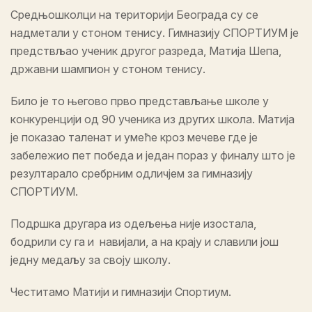
Средњошколци на територији Београда су се
надметали у стоном тенису. Гимназију СПОРТИУМ је
предствљао ученик другог разреда, Матија Шепа,
државни шампион у стоном тенису.
Било је то његово прво представљање школе у
конкуренцији од 90 ученика из других школа. Матија
је показао таленат и умеће кроз мечеве где је
забележио пет победа и један пораз у финалу што је
резултарало сребрним одличјем за гимназију
СПОРТИУМ.
Подршка другара из одељења није изостала,
бодрили су га и навијали, а на крају и славили још
једну медаљу за своју школу.
Честитамо Матији и гимназији Спортиум.