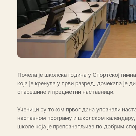
Почела је школска година у Спортској гим
која је кренула у први разред, дочекала је
старешине и предметни наставници.
Ученици су током првог дана упознали наст
наставном програму и школском календару,
школе која је препознатљива по добрим сп