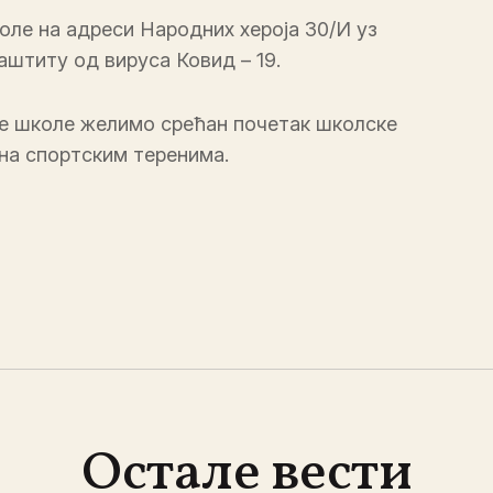
оле на адреси Народних хероја 30/И уз
штиту од вируса Ковид – 19.
ше школе желимо срећан почетак школске
 на спортским теренима.
Остале вести