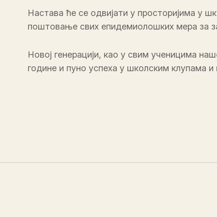
Настава ће се одвијати у просторијима у шк
поштовање свих епидемиолошких мера за за
Новој генерацији, као у свим ученицима на
године и пуно успеха у школским клупама и