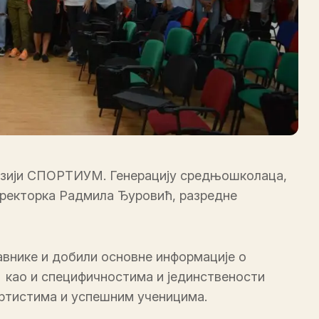
назији СПОРТИУМ. Генерацију средњошколаца,
 директорка Радмила Ђуровић, разредне
авнике и добили основне информације о
 као и специфичностима и јединствености
ортистима и успешним ученицима.