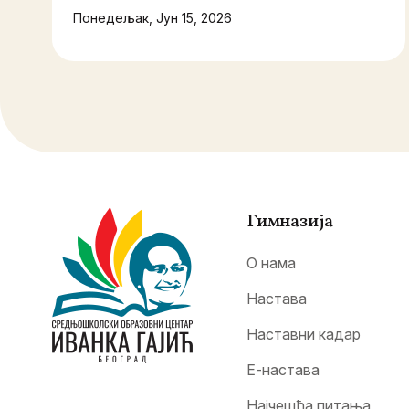
Понедељак, Јун 15, 2026
Гимназија
О нама
Настава
Наставни кадар
Е-настава
Најчешћа питања