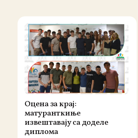
Оцена за крај:
матуранткиње
извештавају са доделе
диплома