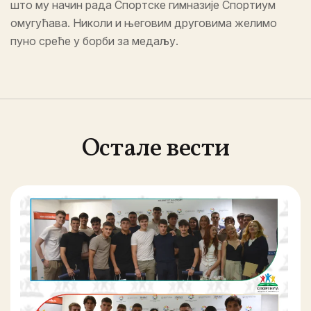
што му начин рада Спортске гимназије Спортиум
омугућава. Николи и његовим друговима желимо
пуно среће у борби за медаљу.
Остале вести