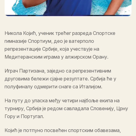
Никола Којић, ученик трећег разреда Спортске
гимназије Спортиум, део је ватерполо
репрезентације Србије, која учествује на
Медитеранским играма у алжирском Орану.
Играч Партизана, заједно са репрезентивним
друговима бележи сјајне резултате. Србија ће у
полуфиналу одмерити снаге са Италијом.
На путу до уласка међу четири најбоље екипа на
турниру, Србија је редом савладала Словенију, Црну
Гору и Португал.
Којић је потпуно посвећен спортским обавезама,