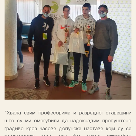
“Хвала свим професорима и разредној старешини
што су ми омогућили да надокнадим пропуштено
градиво кроз часове допунске наставе који су се