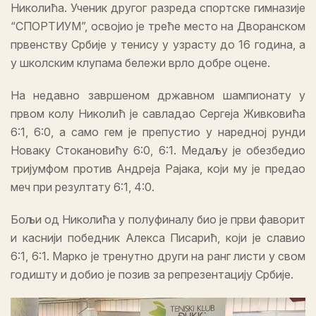
Николића. Ученик другог разреда спортске гимназије
“СПОРТИУМ”, освојио је треће место на Дворанском
првенству Србије у тенису у узрасту до 16 година, а
у школским клупама бележи врло добре оцене.
На недавно завршеном државном шампионату у
првом колу Николић је савладао Сергеја Живковића
6:1, 6:0, а само гем је препустио у наредној рунди
Новаку Стокановићу 6:0, 6:1. Медаљу је обезбедио
тријумфом против Андреја Рајака, који му је предао
меч при резултату 6:1, 4:0.
Бољи од Николића у полуфиналу био је први фаворит
и каснији победник Алекса Писарић, који је славио
6:1, 6:1. Марко је тренутно други на ранг листи у свом
годишту и добио је позив за репрезентацију Србије.