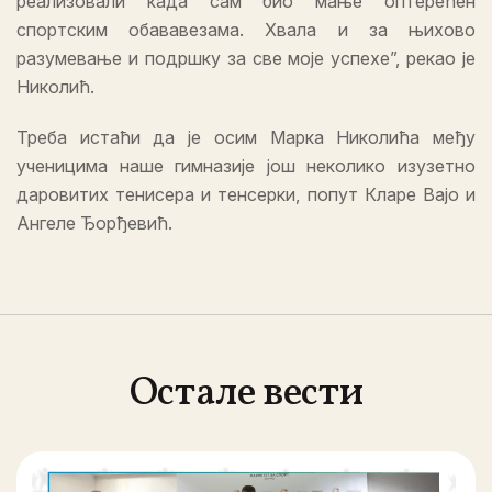
реализовали када сам био мање оптерећен
спортским обававезама. Хвала и за њихово
разумевање и подршку за све моје успехе”, рекао је
Николић.
Треба истаћи да је осим Марка Николића међу
ученицима наше гимназије још неколико изузетно
даровитих тенисера и тенсерки, попут Кларе Вајо и
Ангеле Ђорђевић.
Остале вести