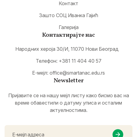
Контакт
Зашто СОЦ Иванка Гајић
Галерија
Контактирајте нас
Народних хероја 30/И, 11070 Нови Београд
Телефон:
+381 11 404 40 57
Е-мејл:
office@smartanac.edu.rs
Newsletter
Пријавите се на нашу мејл листу како бисмо вас на
време обавестили о датуму уписа и осталим
актуелностима.