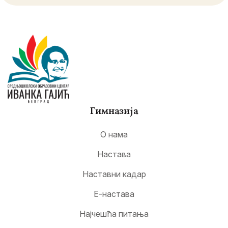
Гимназија
О нама
Настава
Наставни кадар
Е-настава
Најчешћа питања