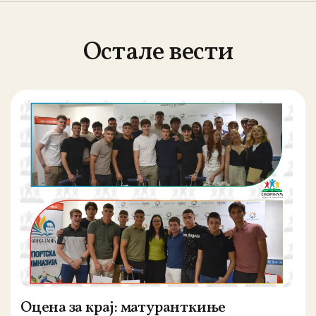
Остале вести
Оцена за крај: матуранткиње