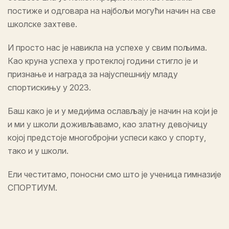
постиже и одговара на најбољи могући начин на све
школске захтеве.
И просто нас је навикла на успехе у свим пољима.
Као круна успеха у протеклој години стигло је и
признање и награда за најуспешнију младу
спортискињу у 2023.
Баш како је и у медијима ослављају је начин на који је
и ми у школи доживљавамо, као златну девојчицу
којој предстоје многобројни успеси како у спорту,
тако и у школи.
Ели честитамо, поносни смо што је ученица гимназије
СПОРТИУМ.