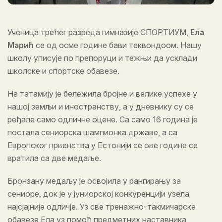
Ученица трећег разреда гимназије СПОРТИУМ,
Ела
Марић
се од осме године бави теквондоом. Нашу
школу уписује по препоруци и тежњи да усклади
школске и спортске обавезе.
На татамију је бележила бројне и велике успехе у
нашој земљи и иностранству, а у дневнику су се
ређале само одличне оцене. Са само 16 година је
постала сениорска шампионка државе, а са
Европског првенства у Естонији се ове године се
вратила са две медаље.
Бронзану медаљу је освојила у рангирању за
сениоре, док је у јуниорској конкуренцији узела
најсјајније одличје. Уз све тренажно-такмичарске
обавезе Ела уз помоћ предметних наставника