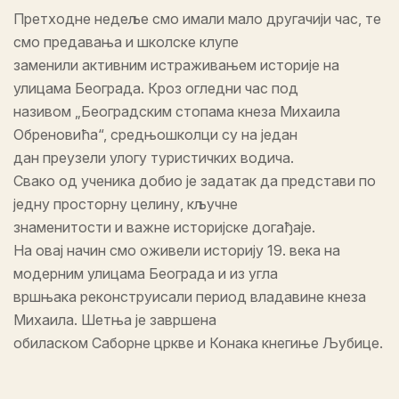
Претходне недеље смо имали мало другачији час, те
смо предавања и школске клупе
заменили активним истраживањем историје на
улицама Београда. Кроз огледни час под
називом „Београдским стопама кнеза Михаила
Обреновића“, средњошколци су на један
дан преузели улогу туристичких водича.
Свако од ученика добио је задатак да представи по
једну просторну целину, кључне
знаменитости и важне историјске догађаје.
На овај начин смо оживели историју 19. века на
модерним улицама Београда и из угла
вршњака реконструисали период владавине кнеза
Михаила. Шетња је завршена
обиласком Саборне цркве и Конака кнегиње Љубице.