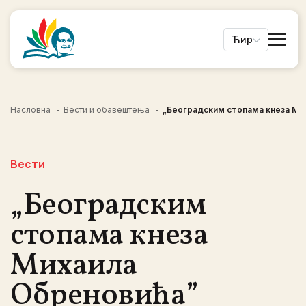
Ћир
Насловна
Вести и обавештења
„Београдским стопама кнеза Ми
Вести
„Београдским
стопама кнеза
Михаила
Обреновића”