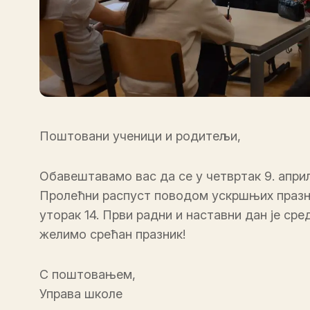
Поштовани ученици и родитељи,
Обавештавамо вас да се у четвртак 9. април
Пролећни распуст поводом ускршњих празник
уторак 14. Први радни и наставни дан је ср
желимо срећан празник!
С поштовањем,
Управа школе