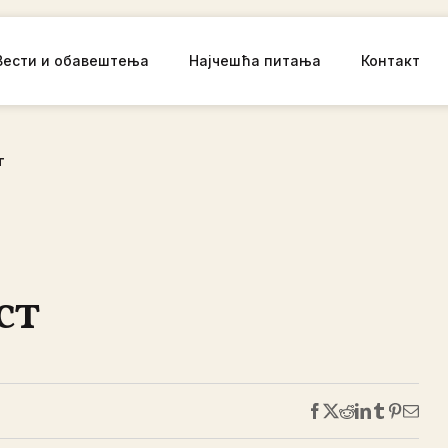
Вести и обавештења
Најчешћа питања
Контакт
т
ст