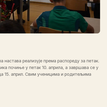
а настава реализује према распореду за петак.
а почиње у петак 10. априла, а завршава се у
еда 15. април. Свим ученицима и родитељима